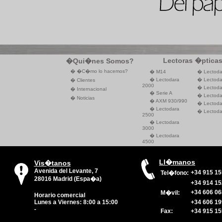
Lectoras �ptica
�Qui�nes Somos?
� �C�mo lo hacemos?
� M14
� Lectoda
� Lectodara
� Lectoda
� Clientes
2000
� Lectoda
� Internacional
� Serie A
� Lectoda
� Noticias
� AXM 930/990
� Lectoda
� Lectodara
� Lectoda
2500
� Lectodara
3000
� Lectodara
4500
Ll�manos
Vis�tanos
Avenida del Levante, 7
+34 915 15
Tel�fono:
28016 Madrid (Espa�a)
+34 914 15
+34 606 06
M�vil:
Horario comercial
Lunes a Viernes: 8:00 a 15:00
+34 606 19
-
Fax:
+34 915 15