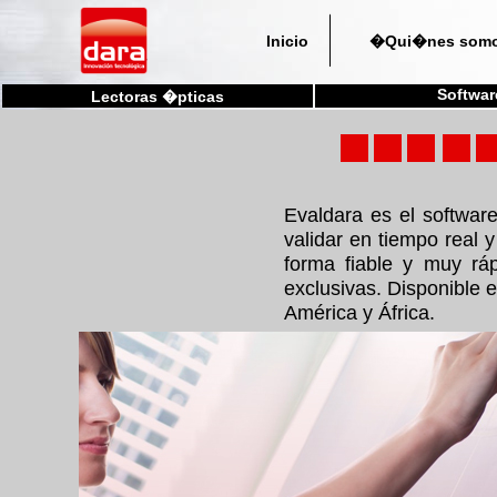
Inicio
�Qui�nes som
Softwar
Lectoras �pticas
Evaldara es el softwar
validar en tiempo real y
forma fiable y muy rá
exclusivas. Disponible 
América y África.